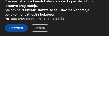
Ova web stranica koristi kolačiće kako bi pružila odlično
Politika privatnosti
Politika kolačića
Uslovi korištenja
iskustvo pregledanja.
Mapa sajta
Kontakt
Klikom na "Prihvati" slažete se sa uslovima korištenja i
politikom privatnosti i kolačića.
Politika privatnosti
|
Politika kolačića
Prihvatam
Odbijam
Copyright © 2026 NOVODENT – Sva prava pridržana