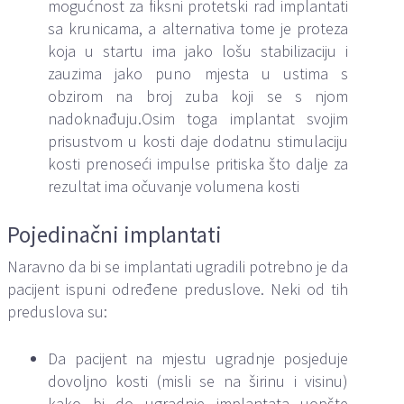
mogućnost za fiksni protetski rad implantati
sa krunicama, a alternativa tome je proteza
koja u startu ima jako lošu stabilizaciju i
zauzima jako puno mjesta u ustima s
obzirom na broj zuba koji se s njom
nadoknađuju.Osim toga implantat svojim
prisustvom u kosti daje dodatnu stimulaciju
kosti prenoseći impulse pritiska što dalje za
rezultat ima očuvanje volumena kosti
Pojedinačni implantati
Naravno da bi se implantati ugradili potrebno je da
pacijent ispuni određene preduslove. Neki od tih
preduslova su:
Da pacijent na mjestu ugradnje posjeduje
dovoljno kosti (misli se na širinu i visinu)
kako bi do ugradnje implantata uopšte