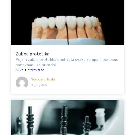
Zubna protetika
Pojam zubna protetika obuhvata svaku zamjenu odnosno
nadoknadu za prirodni...
Klikni i informiši se
Novodent Tuzla
06/08/2022