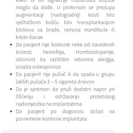
moglo da dođe. U protivnom se pristupa
augmentaciji (nadogradnji) kosti bilo
vještačkom košću bilo transplantacijom
blokova sa brade, ramusa mandibule ili
kriste iliacae
Da pacijent nije bolesnik neke od navedenih
bolesti: hemofilija, trombocitopenije,
sklonost ka različitim vidovima alergija,
izrazita osteoporoza
Da pacijent nije pušač ili da spada u grupu
lakših pušača 3 – 5 cigareta dnevno
Da je spreman da pruži dodatni napor pri
čišćenju i održavanju protetskog
nadomjestka na implantatima
Da pacijent po dogovoru dolazi na
povremene kontrole implantata