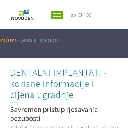
BS
EN
DE
Početna
»
Dentalni implantati
DENTALNI IMPLANTATI -
korisne informacije i
cijena ugradnje
Savremen pristup rješavanja
bezubosti
Pokušaji da se izgubljeni zubi nadoknade drugim