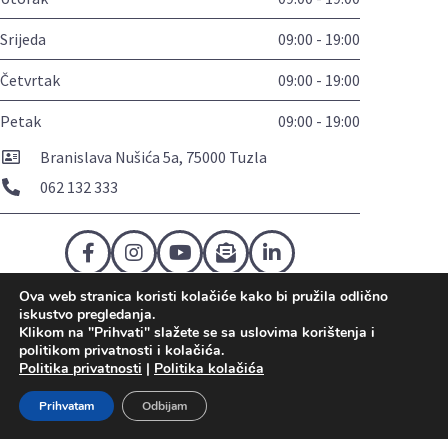
Srijeda
09:00 - 19:00
Četvrtak
09:00 - 19:00
Petak
09:00 - 19:00
Branislava Nušića 5a, 75000 Tuzla
062 132 333
Ova web stranica koristi kolačiće kako bi pružila odlično
Politika privatnosti
Politika kolačića
Uslovi korištenja
iskustvo pregledanja.
Mapa sajta
Kontakt
Klikom na "Prihvati" slažete se sa uslovima korištenja i
politikom privatnosti i kolačića.
Politika privatnosti
|
Politika kolačića
Prihvatam
Odbijam