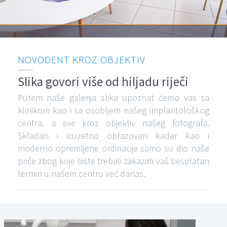
NOVODENT KROZ OBJEKTIV
Slika govori više od hiljadu riječi
Putem naše galerija slika upoznat ćemo vas sa
klinikom kao i sa osobljem našeg implantološkog
centra, a sve kroz objektiv našeg fotografa.
Skladan i izuzetno obrazovan kadar kao i
moderno opremljene ordinacije samo su dio naše
priče zbog koje biste trebali zakazati vaš besplatan
termin u našem centru već danas.