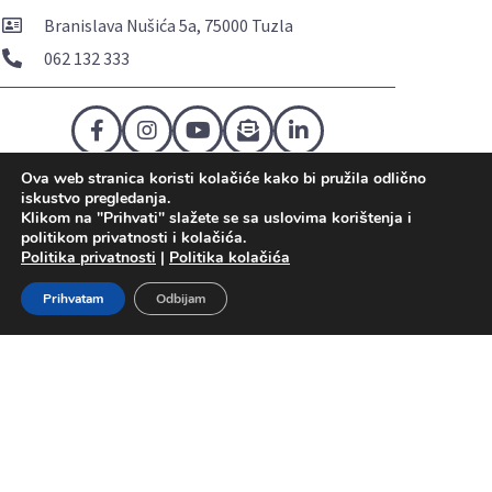
Branislava Nušića 5a, 75000 Tuzla
062 132 333
Ova web stranica koristi kolačiće kako bi pružila odlično
Politika privatnosti
Politika kolačića
Uslovi korištenja
iskustvo pregledanja.
Mapa sajta
Kontakt
Klikom na "Prihvati" slažete se sa uslovima korištenja i
politikom privatnosti i kolačića.
Politika privatnosti
|
Politika kolačića
Prihvatam
Odbijam
Copyright © 2026 NOVODENT – Sva prava pridržana