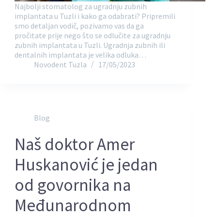
Najbolji stomatolog za ugradnju zubnih
implantata u Tuzli i kako ga odabrati? Pripremili
smo detaljan vodič, pozivamo vas da ga
pročitate prije nego što se odlučite za ugradnju
zubnih implantata u Tuzli. Ugradnja zubnih ili
dentalnih implantata je velika odluka…
Novodent Tuzla
17/05/2023
Blog
Naš doktor Amer
Huskanović je jedan
od govornika na
Međunarodnom