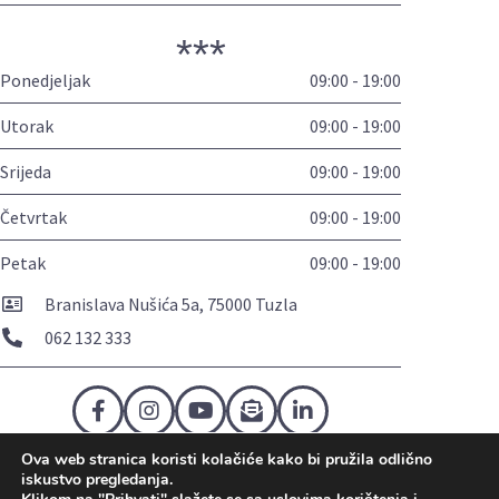
***
Ponedjeljak
09:00 - 19:00
Utorak
09:00 - 19:00
Srijeda
09:00 - 19:00
Četvrtak
09:00 - 19:00
Petak
09:00 - 19:00
Branislava Nušića 5a, 75000 Tuzla
062 132 333
Ova web stranica koristi kolačiće kako bi pružila odlično
Politika privatnosti
Politika kolačića
Uslovi korištenja
iskustvo pregledanja.
Mapa sajta
Kontakt